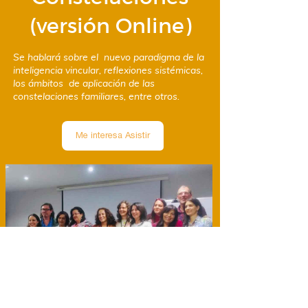
(versión Online)
Se hablará sobre el nuevo paradigma de la
inteligencia vincular, reflexiones sistémicas,
los ámbitos de aplicación de las
constelaciones familiares​​​, entre otros.
Me interesa Asistir