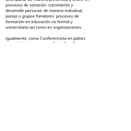
procesos de sanación, crecimiento y
desarrollo personal, de manera individual,
pareja o grupos familiares; procesos de
formación en educación no formal y
universitaria así como en organizaciones.
Igualmente, como Conferencista en países
como México, Argentina, Perú, España.
Y con el propósito firme de seguir llevando
luz a muchos corazones, incluido el tuyo si
así lo eliges.
Trabajemos Juntos!
PROGRAMAS DE
TRANSFORMACIÓN